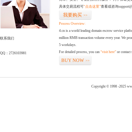
具体交易流程可
“点击这里”
查看或咨询support@
我要购买
>>
Process Overview:
4.cn is a world leading domain escrow service plat
million RMB transaction volume every year. We promi
联系我们
5 workdays.
For detailed process, you can
“visit here”
or contact
QQ：2726103981
BUY NOW
>>
Copyright © 1998 -2025 ww