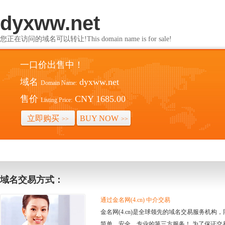
dyxww.net
您正在访问的域名可以转让!This domain name is for sale!
一口价出售中！
域名
dyxww.net
Domain Name:
售价
CNY 1685.00
Listing Price:
立即购买
BUY NOW
>>
>>
域名交易方式：
通过金名网(4.cn) 中介交易
金名网(4.cn)是全球领先的域名交易服务机
简单、安全、专业的第三方服务！ 为了保证交